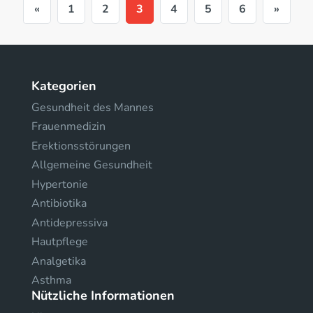
«
1
2
3
4
5
6
»
Kategorien
Gesundheit des Mannes
Frauenmedizin
Erektionsstörungen
Allgemeine Gesundheit
Hypertonie
Antibiotika
Antidepressiva
Hautpflege
Analgetika
Asthma
Nützliche Informationen