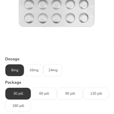
Dosage
8mg
16mg
24mg
Package
30 pill
60 pill
90 pill
120 pill
180 pill