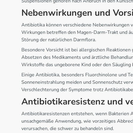
Suspensionen gehören nach Anbruch in den Kühlsch
Nebenwirkungen und Vor
Antibiotika können verschiedene Nebenwirkungen ver
Wirkungen betreffen den Magen-Darm-Trakt und äuße
Störung der natürlichen Darmflora.
Besondere Vorsicht ist bei allergischen Reaktione
Absetzen des Medikaments und ärztliche Behandlung
Wirkstoffe das ungeborene Kind oder den Säugling 
Einige Antibiotika, besonders Fluorchinolone und T
Sonneneinstrahlung meiden und Sonnenschutz verw
Verschlechterung der Symptome trotz Antibiotikab
Antibiotikaresistenz und
Antibiotikaresistenzen entstehen, wenn Bakterien 
unsachgemäße Anwendung, wie vorzeitiges Abbreche
verursachen, die schwer zu behandeln sind.