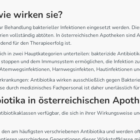
ie wirken sie?
ur Behandlung bakterieller Infektionen eingesetzt werden. Die
 vollständig abtöten. In österreichischen Apotheken sind Ant
end für den Therapieerfolg ist.
h in zwei Hauptkategorien unterteilen: bakterizide Antibiotik
 stoppen und dem Immunsystem ermöglichen, die Infektion zu
temwegsinfektionen, Harnwegsinfekten, Hautinfektionen und
Erkrankungen: Antibiotika wirken ausschließlich gegen Bakteri
se durch medizinisches Fachpersonal ist daher unerlässlich für
iotika in österreichischen Apot
tibiotikaklassen verfügbar, die sich in ihrer Wirkungsweise 
u den am häufigsten verschriebenen Antibiotika und werden of
entieren verschiedene Generationen dieser Wirkstoffklasse m