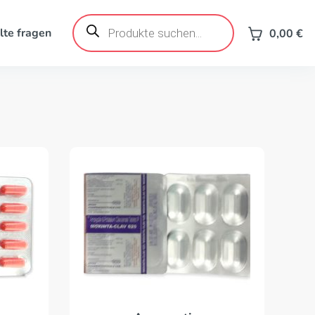
Products
search
lte fragen
0,00
€