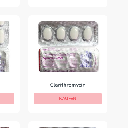
Clarithromycin
KAUFEN