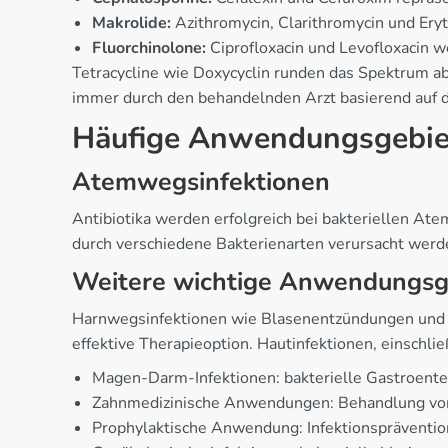
Makrolide:
Azithromycin, Clarithromycin und Eryt
Fluorchinolone:
Ciprofloxacin und Levofloxacin w
Tetracycline wie Doxycyclin runden das Spektrum a
immer durch den behandelnden Arzt basierend auf de
Häufige Anwendungsgebiet
Atemwegsinfektionen
Antibiotika werden erfolgreich bei bakteriellen At
durch verschiedene Bakterienarten verursacht werd
Weitere wichtige Anwendungsg
Harnwegsinfektionen wie Blasenentzündungen und Ni
effektive Therapieoption. Hautinfektionen, einschli
Magen-Darm-Infektionen: bakterielle Gastroente
Zahnmedizinische Anwendungen: Behandlung von
Prophylaktische Anwendung: Infektionsprävention 