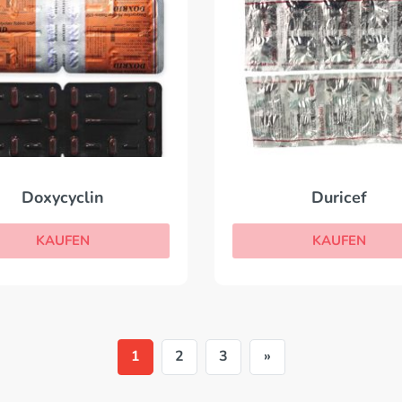
Doxycyclin
Duricef
KAUFEN
KAUFEN
1
2
3
»