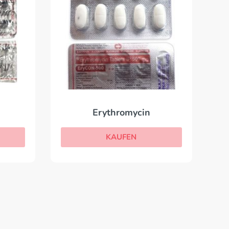
Erythromycin
KAUFEN