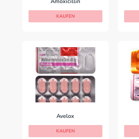
Amoxicillin
KAUFEN
Avelox
KAUFEN