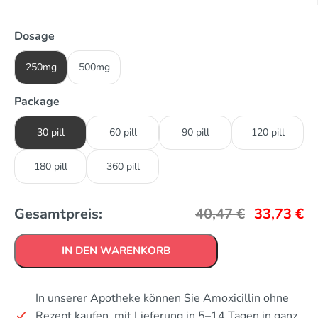
Dosage
250mg
500mg
Package
30 pill
60 pill
90 pill
120 pill
180 pill
360 pill
Gesamtpreis:
40,47
€
33,73
€
IN DEN WARENKORB
In unserer Apotheke können Sie Amoxicillin ohne
Rezept kaufen, mit Lieferung in 5–14 Tagen in ganz