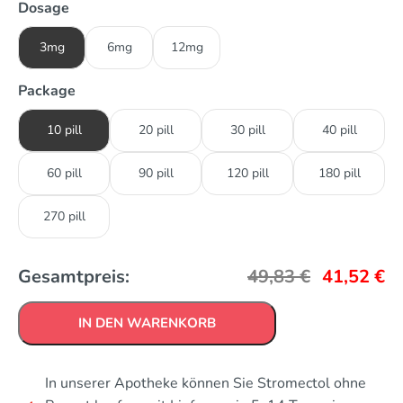
Dosage
3mg
6mg
12mg
Package
10 pill
20 pill
30 pill
40 pill
60 pill
90 pill
120 pill
180 pill
270 pill
Gesamtpreis:
49,83
€
41,52
€
IN DEN WARENKORB
In unserer Apotheke können Sie Stromectol ohne