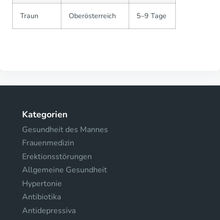
Traun
Oberösterreich
5–9 Tage
Kategorien
Gesundheit des Mannes
Frauenmedizin
Erektionsstörungen
Allgemeine Gesundheit
Hypertonie
Antibiotika
Antidepressiva