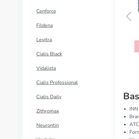
Cenforce
Fildena
Cialis Professional
Levitra
KAUFEN
Cialis Black
Vidalista
Cialis Professional
Bas
Cialis Daily
INN 
Zithromax
Bran
ATC
Neurontin
Form