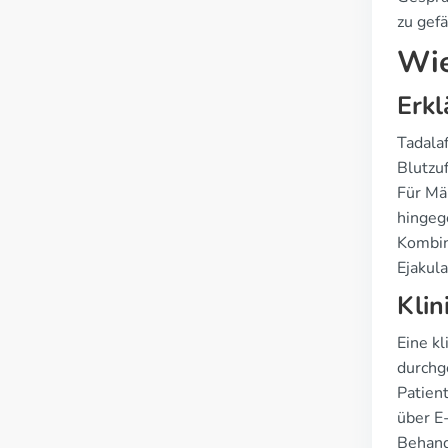
zu gef
Wie
Erkl
Tadalaf
Blutzuf
Für Män
hingege
Kombin
Ejakula
Klin
Eine kl
durchg
Patient
über E
Behand