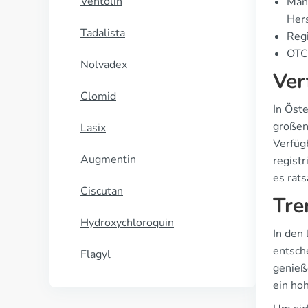
Ventolin
Manu
Her
Tadalista
Regi
OTC 
Nolvadex
Ver
Clomid
In Öste
großen
Lasix
Verfügb
Augmentin
registr
es rats
Ciscutan
Tre
Hydroxychloroquin
In den
entsch
Flagyl
genieß
ein ho