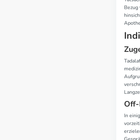
Bezug v
hinsic
Apothe
Ind
Zug
Tadalaf
medizin
Aufgru
verschr
Langze
Off-
In eini
vorzeit
erziel
Gesprä