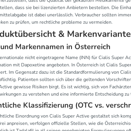
herzustellen, dass die Qualität der gekauften Medikamente gew
tellen, dass sie bei lizenzierten Anbietern bestellen. Die Einh
mittelabgabe ist dabei unerlässlich. Verbraucher sollten imme
ken zu prüfen, um rechtliche probleme zu vermeiden.
duktübersicht & Markenvariant
 und Markennamen in Österreich
ernationale nicht eingetragene Name (INN) für Cialis Super Acti
tion mit Dapoxetine angeboten. In Österreich ist Cialis Super A
iert. Im Gegensatz dazu ist die Standardformulierung von Cialis,
flichtig. Patienten sollten sich über die geltenden Vorschrift
ctive gewisse Risiken birgt. Es ist wichtig, sich von Fachärzt
irkungen zu verstehen und eine informierte Entscheidung zu t
tliche Klassifizierung (OTC vs. verschr
chtliche Einordnung von Cialis Super Active gestaltet sich kom
rei anpreisen, verfolgen offizielle Stellen, wie die Österrei
lich ist Tadalafil in all seinen genehmigten Formulierungen off