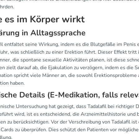
ährden.
 es im Körper wirkt
ärung in Alltagssprache
il entfaltet seine Wirkung, indem es die Blutgefäße im Penis 
uhr, was schließlich zu einer Erektion führt. Dieser Effekt trit
ner, die spontane sexuelle Aktivitäten planen, ist diese schn
n zielt darauf ab, die Ejakulation zu verzögern, indem es die 
ation spricht viele Männer an, die sowohl Erektionsprobleme a
tion haben.
ische Details (E-Medikation, falls rele
inische Untersuchung hat gezeigt, dass Tadalafil bei richtiger
eführt wird, ist es entscheidend, die Arzneimittelhistorie un
en zu berücksichtigen. Vor der Verschreibung von Tadalafil is
-Cards zu überprüfen. Dies schützt den Patienten vor möglich
lung.