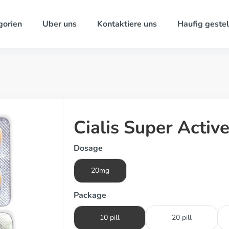
gorien
Uber uns
Kontaktiere uns
Haufig gestel
Cialis Super Activ
Dosage
20mg
Package
10 pill
20 pill