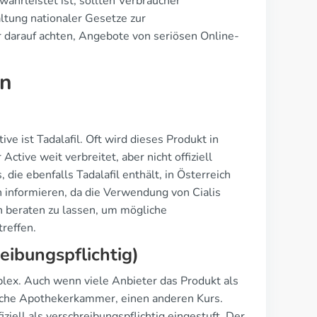
ährleistet ist, sollten Verbraucher
altung nationaler Gesetze zur
r darauf achten, Angebote von seriösen Online-
en
ve ist Tadalafil. Oft wird dieses Produkt in
ctive weit verbreitet, aber nicht offiziell
 die ebenfalls Tadalafil enthält, in Österreich
en informieren, da die Verwendung von Cialis
en beraten zu lassen, um mögliche
reffen.
eibungspflichtig)
plex. Auch wenn viele Anbieter das Produkt als
chische Apothekerkammer, einen anderen Kurs.
iziell als verschreibungspflichtig eingestuft. Der