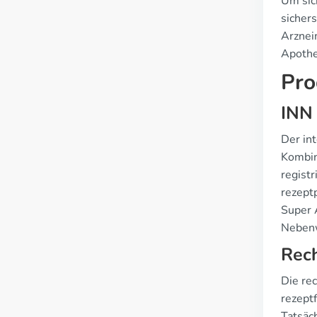
Um sic
sichers
Arznei
Apothe
Pro
INN
Der int
Kombina
registr
rezeptp
Super A
Nebenw
Rech
Die re
rezeptf
Tatsäch