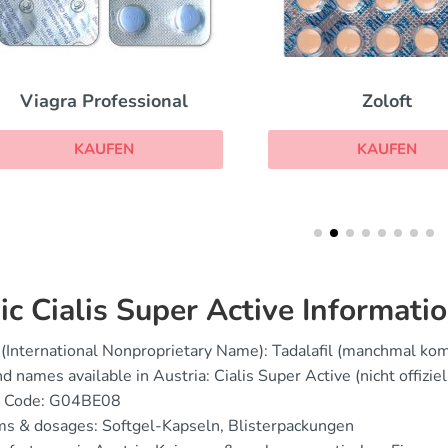
Viagra Professional
Zoloft
KAUFEN
KAUFEN
ic Cialis Super Active Informati
(International Nonproprietary Name): Tadalafil (manchmal kom
d names available in Austria: Cialis Super Active (nicht offiziell
 Code: G04BE08
s & dosages: Softgel-Kapseln, Blisterpackungen