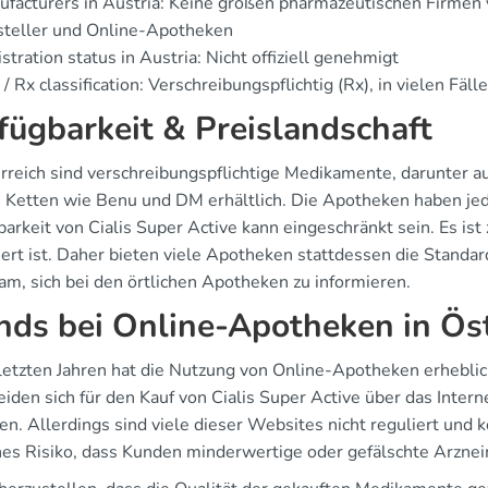
facturers in Austria: Keine großen pharmazeutischen Firmen ve
steller und Online-Apotheken
stration status in Austria: Nicht offiziell genehmigt
/ Rx classification: Verschreibungspflichtig (Rx), in vielen Fäl
fügbarkeit & Preislandschaft
rreich sind verschreibungspflichtige Medikamente, darunter au
 Ketten wie Benu und DM erhältlich. Die Apotheken haben jed
arkeit von Cialis Super Active kann eingeschränkt sein. Es ist 
iert ist. Daher bieten viele Apotheken stattdessen die Standar
am, sich bei den örtlichen Apotheken zu informieren.
nds bei Online-Apotheken in Ös
 letzten Jahren hat die Nutzung von Online-Apotheken erhe
eiden sich für den Kauf von Cialis Super Active über das Inte
en. Allerdings sind viele dieser Websites nicht reguliert und
hes Risiko, dass Kunden minderwertige oder gefälschte Arzneim