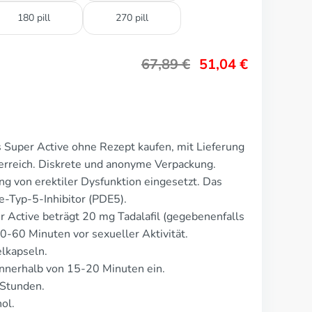
180 pill
270 pill
67,89
€
51,04
€
s Super Active ohne Rezept kaufen, mit Lieferung
erreich. Diskrete und anonyme Verpackung.
ng von erektiler Dysfunktion eingesetzt. Das
-Typ-5-Inhibitor (PDE5).
r Active beträgt 20 mg Tadalafil (gegebenenfalls
0-60 Minuten vor sexueller Aktivität.
lkapseln.
nnerhalb von 15-20 Minuten ein.
 Stunden.
ol.