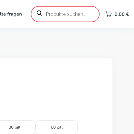
Products
search
lte fragen
0,00
€
e
30 pill
60 pill