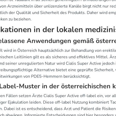
on Arzneimitteln über unlizenzierte Kanäle birgt nicht nur re
htlich der Qualität und Sicherheit des Produkts. Daher wird em
ken zu beziehen.
ikationen in der lokalen medizin
elassene Anwendungen gemäß österreic
il wird in Österreich hauptsächlich zur Behandlung von erektil
ischen Leitlinien gilt es als sicheres und effektives Mittel. Ä
nd seiner unregulierten Natur wird Cialis Super Active jedoch 
eibungspflichtige Alternative bietet eine geprüfte Sicherheit
itwirkungen von PDE5-Hemmern berücksichtigt.
Label-Muster in der österreichischen k
gen Fällen setzen Ärzte Cialis Super Active off-label ein, vor a
iger Ejakulation leiden. Diese off-label Nutzung kombiniert Ta
en. Dabei ist es entscheidend, dass Arzt und Patient die Risik
ch abwägen. Informierte Entscheidungen sind hier besonders w