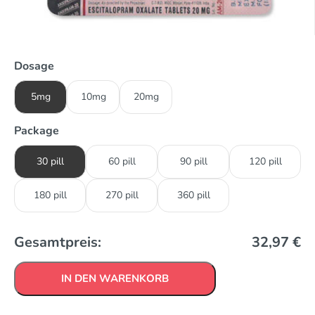
Dosage
5mg
10mg
20mg
Package
30 pill
60 pill
90 pill
120 pill
180 pill
270 pill
360 pill
Gesamtpreis:
32,97
€
IN DEN WARENKORB