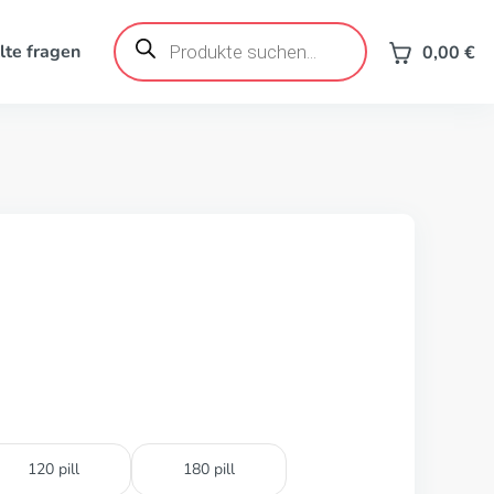
Products
search
lte fragen
0,00
€
120 pill
180 pill