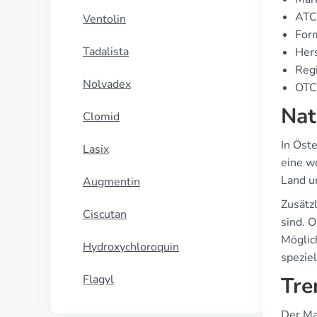
ATC
Ventolin
Form
Tadalista
Hers
Regi
Nolvadex
OTC 
Nat
Clomid
In Öst
Lasix
eine w
Land un
Augmentin
Zusätzl
Ciscutan
sind. 
Möglic
Hydroxychloroquin
spezie
Flagyl
Tre
Der Ma