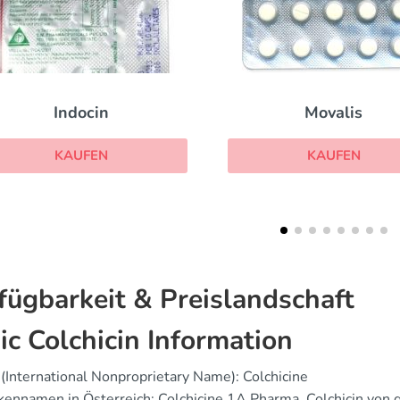
Movalis
Colcrys
KAUFEN
KAUFEN
fügbarkeit & Preislandschaft
ic Colchicin Information
(International Nonproprietary Name): Colchicine
ennamen in Österreich: Colchicine 1A Pharma, Colchicin von 