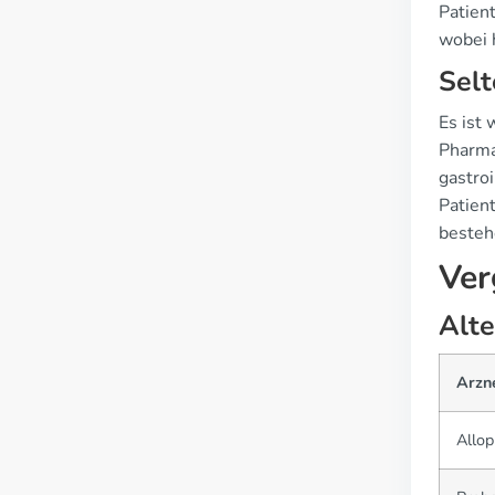
Patien
wobei 
Sel
Es ist
Pharma
gastro
Patien
besteh
Ver
Alte
Arzn
Allop