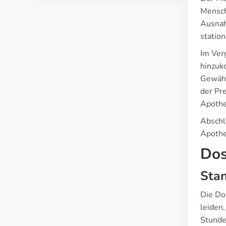
Mensch
Ausnah
statio
Im Ver
hinzuk
Gewähr
der Pre
Apothe
Abschli
Apothe
Dos
Stan
Die Dos
leiden
Stunde