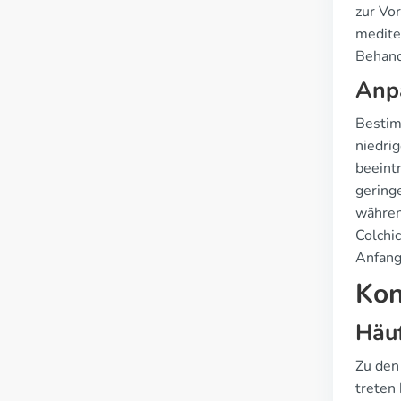
zur Vo
medite
Behand
Anp
Bestim
niedri
beeint
gering
währen
Colchic
Anfang
Kon
Häu
Zu den
treten