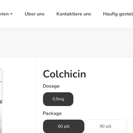
rien
Uber uns
Kontaktiere uns
Haufig gestel
Colchicin
Dosage
0,5mg
Package
60 pill
90 pill