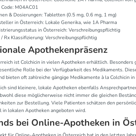
 Code: M04AC01
en & Dosierungen: Tabletten (0.5 mg, 0.6 mg, 1 mg)
teller in Österreich: Lokale Generika, wie 1A Pharma
strierungsstatus in Österreich: Verschreibungspflichtig
/ Rx Klassifizierung: Verschreibungspflichtig
ionale Apothekenpräsenz
erreich ist Colchicin in vielen Apotheken erhältlich. Besonder
esentliche Rolle bei der Verfügbarkeit des Medikaments. Dies
d bieten oft zahlreiche gängige Medikamente à la Colchicin in
ich sind kleinere, lokale Apotheken ebenfalls Ansprechpartner 
Obwohl diese möglicherweise nicht immer die gleichen Beständ
hkeiten zur Bestellung. Viele Patienten schätzen den persönlic
ll in lokalen Apotheken angeboten wird.
nds bei Online-Apotheken in Ös
rkt für Online-Apotheken in Österreich hat in den letzten J