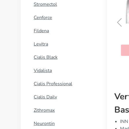
Stromectol
Cenforce
Fildena
Indocin
Levitra
KAUFEN
Cialis Black
Vidalista
Cialis Professional
Ver
Cialis Daily
Bas
Zithromax
INN 
Neurontin
Mark