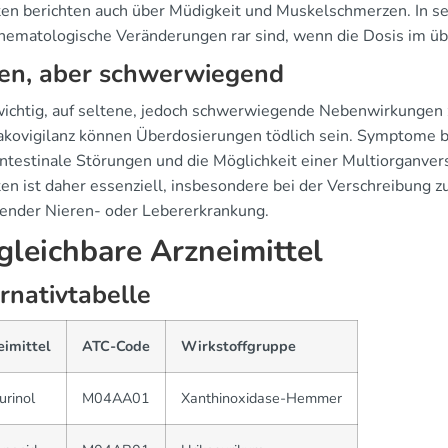
ten berichten auch über Müdigkeit und Muskelschmerzen. In s
hematologische Veränderungen rar sind, wenn die Dosis im üb
ten, aber schwerwiegend
 wichtig, auf seltene, jedoch schwerwiegende Nebenwirkungen 
kovigilanz können Überdosierungen tödlich sein. Symptome b
intestinale Störungen und die Möglichkeit einer Multiorganver
ten ist daher essenziell, insbesondere bei der Verschreibung 
ender Nieren- oder Lebererkrankung.
gleichbare Arzneimittel
rnativtabelle
eimittel
ATC-Code
Wirkstoffgruppe
urinol
M04AA01
Xanthinoxidase-Hemmer