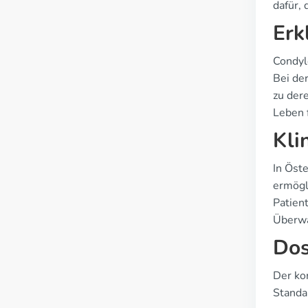
dafür, 
Erk
Condylo
Bei de
zu der
Leben 
Kli
In Öst
ermögl
Patien
Überwa
Dos
Der ko
Standa