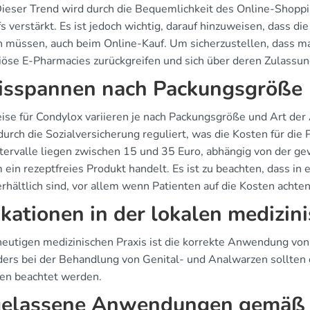
Dieser Trend wird durch die Bequemlichkeit des Online-Shopp
s verstärkt. Es ist jedoch wichtig, darauf hinzuweisen, dass die
 müssen, auch beim Online-Kauf. Um sicherzustellen, dass ma
riöse E-Pharmacies zurückgreifen und sich über deren Zulassun
isspannen nach Packungsgröße
eise für Condylox variieren je nach Packungsgröße und Art der 
urch die Sozialversicherung reguliert, was die Kosten für die
ntervalle liegen zwischen 15 und 35 Euro, abhängig von der g
 ein rezeptfreies Produkt handelt. Es ist zu beachten, dass in
rhältlich sind, vor allem wenn Patienten auf die Kosten achten
ikationen in der lokalen medizin
 heutigen medizinischen Praxis ist die korrekte Anwendung v
ers bei der Behandlung von Genital- und Analwarzen sollten 
nien beachtet werden.
elassene Anwendungen gemäß ö