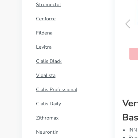
Stromectol
Cenforce
Fildena
Tacrolimus
Levitra
KAUFEN
Cialis Black
Vidalista
Cialis Professional
Ver
Cialis Daily
Bas
Zithromax
INN 
Neurontin
Bran