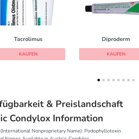
Diproderm
Efudex
KAUFEN
KAUFEN
fügbarkeit & Preislandschaft
ic Condylox Information
(International Nonproprietary Name): Podophyllotoxin
d Names Available in Austria: Condylox