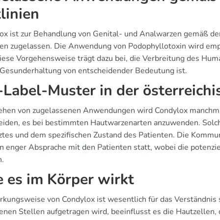
tlinien
ox ist zur Behandlung von Genital- und Analwarzen gemäß den
nien zugelassen. Die Anwendung von Podophyllotoxin wird emp
Diese Vorgehensweise trägt dazu bei, die Verbreitung des Hum
e Gesunderhaltung von entscheidender Bedeutung ist.
-Label-Muster in der österreichi
hen von zugelassenen Anwendungen wird Condylox manchmal 
eiden, es bei bestimmten Hautwarzenarten anzuwenden. Solche
ztes und dem spezifischen Zustand des Patienten. Die Komm
in enger Absprache mit den Patienten statt, wobei die potenzi
.
 es im Körper wirkt
rkungsweise von Condylox ist wesentlich für das Verständnis 
fenen Stellen aufgetragen wird, beeinflusst es die Hautzellen,