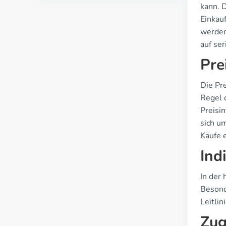
kann. 
Einkauf
werden
auf se
Pre
Die Pr
Regel d
Preisi
sich um
Käufe e
Ind
In der
Besond
Leitli
Zug