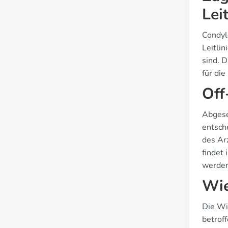
Lei
Condyl
Leitli
sind. 
für di
Off
Abgese
entsch
des Ar
findet 
werden
Wie
Die Wi
betrof