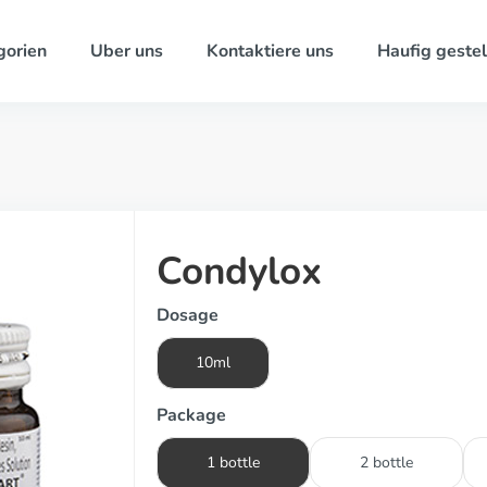
gorien
Uber uns
Kontaktiere uns
Haufig gestel
Condylox
Dosage
10ml
Package
1 bottle
2 bottle