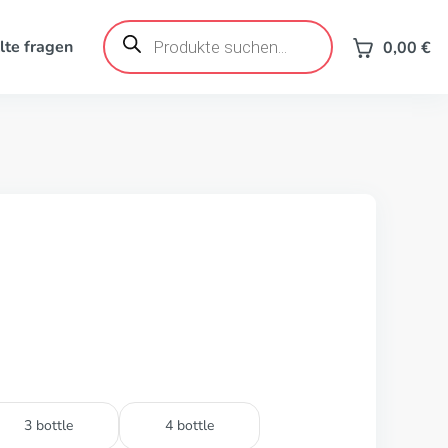
Products
search
lte fragen
0,00
€
3 bottle
4 bottle