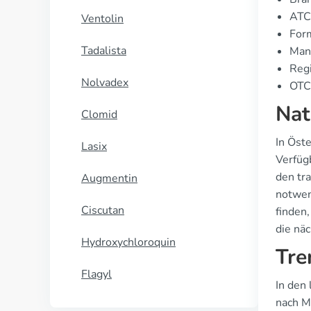
ATC
Ventolin
For
Tadalista
Manu
Regi
Nolvadex
OTC 
Nat
Clomid
In Öste
Lasix
Verfüg
den tra
Augmentin
notwen
Ciscutan
finden
die nä
Hydroxychloroquin
Tre
Flagyl
In den
nach M