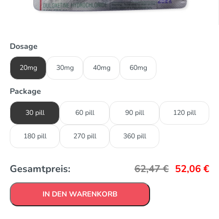
Dosage
20mg
30mg
40mg
60mg
Package
30 pill
60 pill
90 pill
120 pill
180 pill
270 pill
360 pill
Gesamtpreis:
62,47
€
52,06
€
IN DEN WARENKORB