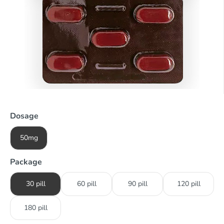
Dosage
50mg
Package
30 pill
60 pill
90 pill
120 pill
180 pill