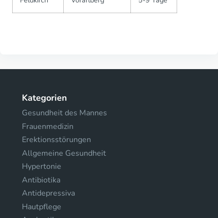
Feldkirch
Vorarlberg
5-9 Tage
Kategorien
Gesundheit des Mannes
Frauenmedizin
Erektionsstörungen
Allgemeine Gesundheit
Hypertonie
Antibiotika
Antidepressiva
Hautpflege