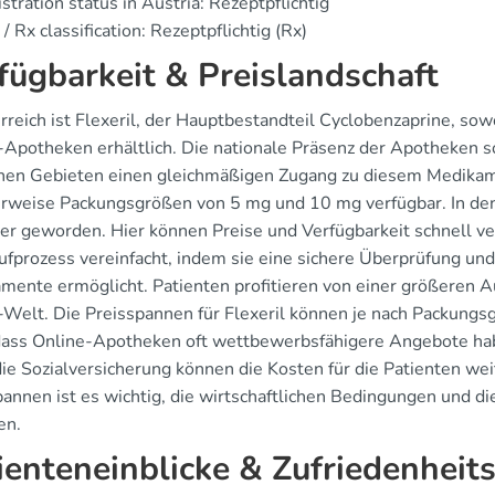
stration status in Austria: Rezeptpflichtig
/ Rx classification: Rezeptpflichtig (Rx)
fügbarkeit & Preislandschaft
rreich ist Flexeril, der Hauptbestandteil Cyclobenzaprine, sow
-Apotheken erhältlich. Die nationale Präsenz der Apotheken so
chen Gebieten einen gleichmäßigen Zugang zu diesem Medikam
erweise Packungsgrößen von 5 mg und 10 mg verfügbar. In de
ter geworden. Hier können Preise und Verfügbarkeit schnell v
ufprozess vereinfacht, indem sie eine sichere Überprüfung un
mente ermöglicht. Patienten profitieren von einer größeren 
-Welt. Die Preisspannen für Flexeril können je nach Packungsg
 dass Online-Apotheken oft wettbewerbsfähigere Angebote ha
die Sozialversicherung können die Kosten für die Patienten we
pannen ist es wichtig, die wirtschaftlichen Bedingungen und di
en.
ienteneinblicke & Zufriedenheit