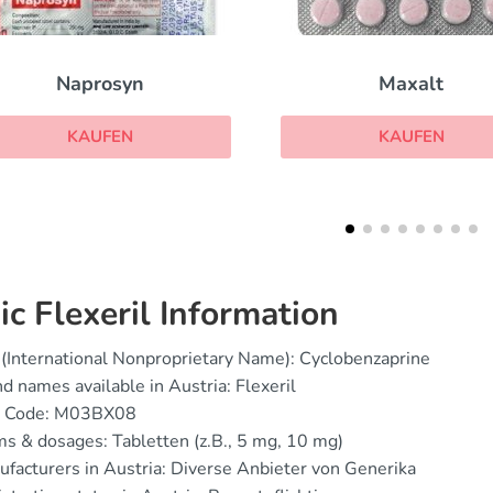
Maxalt
Diclofenac
KAUFEN
KAUFEN
ic Flexeril Information
(International Nonproprietary Name): Cyclobenzaprine
d names available in Austria: Flexeril
 Code: M03BX08
s & dosages: Tabletten (z.B., 5 mg, 10 mg)
facturers in Austria: Diverse Anbieter von Generika