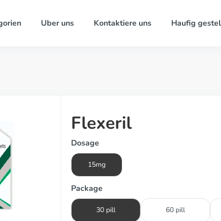
gorien
Uber uns
Kontaktiere uns
Haufig gestel
Flexeril
Dosage
15mg
Package
30 pill
60 pill