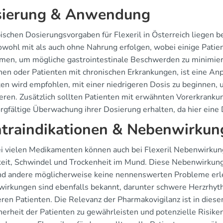
ierung & Anwendung
pischen Dosierungsvorgaben für Flexeril in Österreich liegen b
owohl mit als auch ohne Nahrung erfolgen, wobei einige Patie
men, um mögliche gastrointestinale Beschwerden zu minimier
en oder Patienten mit chronischen Erkrankungen, ist eine Anpa
ten wird empfohlen, mit einer niedrigeren Dosis zu beginnen,
eren. Zusätzlich sollten Patienten mit erwähnten Vorerkrankun
orgfältige Überwachung ihrer Dosierung erhalten, da hier eine
traindikationen & Nebenwirkun
i vielen Medikamenten können auch bei Flexeril Nebenwirkun
eit, Schwindel und Trockenheit im Mund. Diese Nebenwirkung
d andere möglicherweise keine nennenswerten Probleme erl
irkungen sind ebenfalls bekannt, darunter schwere Herzrhyt
teren Patienten. Die Relevanz der Pharmakovigilanz ist in d
herheit der Patienten zu gewährleisten und potenzielle Risiken 