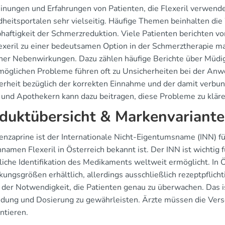
inungen und Erfahrungen von Patienten, die Flexeril verwende
heitsportalen sehr vielseitig. Häufige Themen beinhalten d
bhaftigkeit der Schmerzreduktion. Viele Patienten berichten v
exeril zu einer bedeutsamen Option in der Schmerztherapie m
her Nebenwirkungen. Dazu zählen häufige Berichte über Müdig
möglichen Probleme führen oft zu Unsicherheiten bei der Anwe
erheit bezüglich der korrekten Einnahme und der damit verb
 und Apothekern kann dazu beitragen, diese Probleme zu kläre
duktübersicht & Markenvariant
enzaprine ist der Internationale Nicht-Eigentumsname (INN) fü
amen Flexeril in Österreich bekannt ist. Der INN ist wichtig 
liche Identifikation des Medikaments weltweit ermöglicht. In Ö
ungsgrößen erhältlich, allerdings ausschließlich rezeptpflicht
n der Notwendigkeit, die Patienten genau zu überwachen. Das i
ung und Dosierung zu gewährleisten. Ärzte müssen die Vers
ntieren.