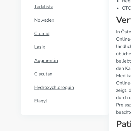
Regi
Tadalista
OTC 
Ver
Nolvadex
In Öste
Clomid
Online
ländli
Lasix
üblich
Augmentin
belieb
den Ka
Ciscutan
Medika
Online
Hydroxychloroquin
zeigt,
durch 
Flagyl
Preiss
beacht
Pat