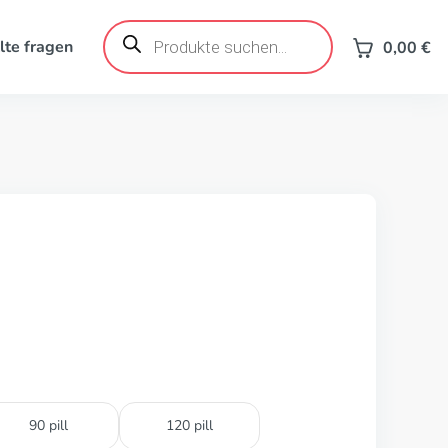
Products
search
lte fragen
0,00
€
90 pill
120 pill