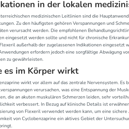
ikationen in der lokalen medizin
sterreichischen medizinischen Leitlinien sind die Hauptanwend
kungen. Zu den häufigsten gehören Verspannungen und Schmerz
äten verursacht werden. Die empfohlenen Behandlungsrichtlinie
en eingesetzt werden sollte und nicht für chronische Erkrank
Flexeril außerhalb der zugelassenen Indikationen eingesetzt w
Anwendungen erfordern jedoch eine sorgfältige Abwägung von 
ten zu gewährleisten.
 es im Körper wirkt
enzaprine wirkt vor allem auf das zentrale Nervensystem. Es bl
verspannungen verursachen, was eine Entspannung der Muskel
en, die an akuten muskulären Schmerzen leiden, sehr vorteilhaf
ichkeit verbessert. In Bezug auf klinische Details ist erwähn
sierung von Flexeril verwendet werden kann, um eine sichere 
mkeit von Cyclobenzaprine ein aktives Gebiet der Untersuchun
ringt.