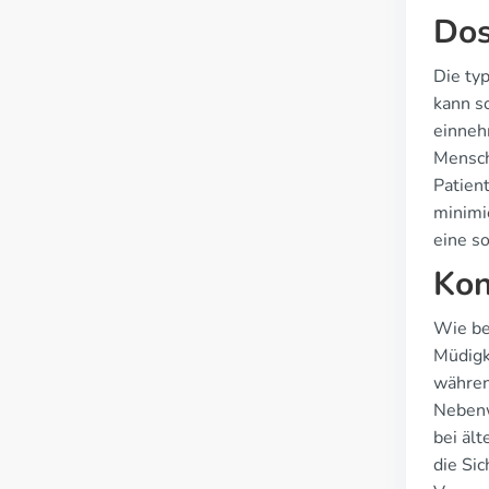
Dos
Die ty
kann s
einneh
Mensch
Patien
minimi
eine s
Kon
Wie be
Müdigk
währen
Nebenw
bei äl
die Sic