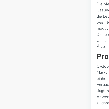
Die Me
Gesund
die Le
was Fl
möglic
Diese 
Unsich
Ärzten
Pro
Cyclob
Markenn
einheit
Verpack
liegt i
Anwend
zu gara