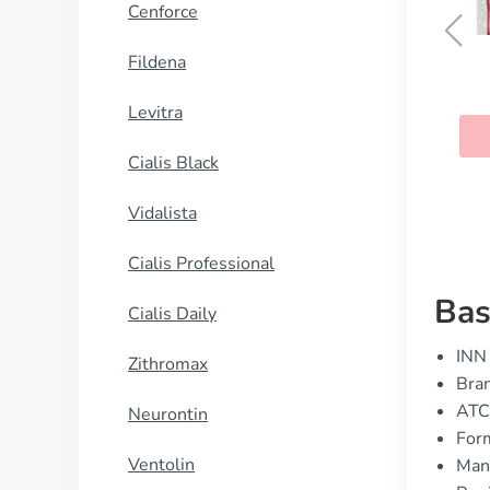
Cenforce
Fildena
Naprosyn
Levitra
KAUFEN
Cialis Black
Vidalista
Cialis Professional
Bas
Cialis Daily
INN 
Zithromax
Bran
ATC
Neurontin
Form
Ventolin
Manu