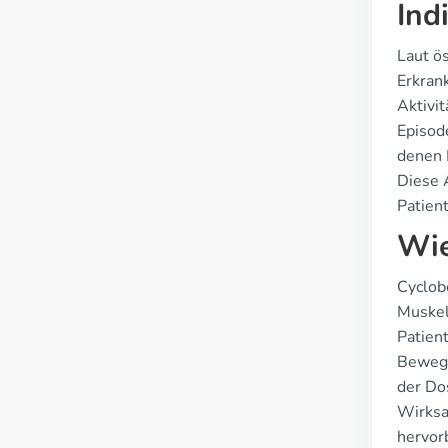
Ind
Laut ö
Erkran
Aktivit
Episod
denen 
Diese 
Patien
Wie
Cyclob
Muskel
Patient
Bewegl
der Do
Wirksa
hervorb