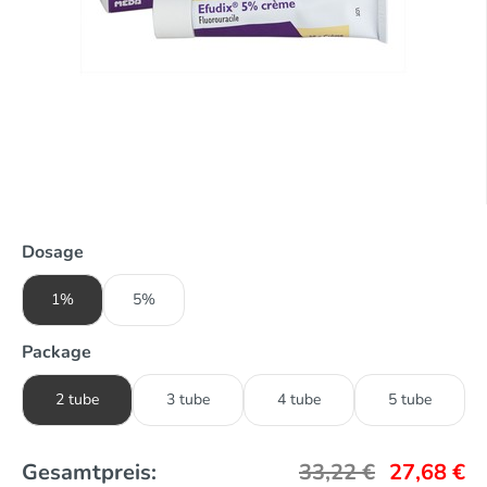
Dosage
1%
5%
Package
2 tube
3 tube
4 tube
5 tube
Gesamtpreis:
33,22
€
27,68
€