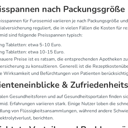
isspannen nach Packungsgröße
eisspannen für Furosemid variieren je nach Packungsgröße und 
ialversicherung reguliert, die in vielen Fällen die Kosten für
mid sind folgende Preisspannen typisch:
g Tabletten: etwa 5-10 Euro.
mg Tabletten: etwa 10-15 Euro.
nauere Preise ist es ratsam, die entsprechenden Apotheken zu
versicherung zu konsultieren. Generell ist die Rezeptkostenü
ie Wirksamkeit und Befürchtungen von Patienten berücksichtig
ienteneinblicke & Zufriedenheit
italen Gesundheitsforen und auf Gesundheitsportalen finden s
mid. Erfahrungen variieren stark. Einige Nutzer loben die schn
lung von Flüssigkeitsansammlungen, während andere Schwier
ektrolytverlust, berichten.