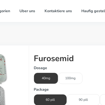
gorien
Uber uns
Kontaktiere uns
Haufig gestel
Furosemid
Dosage
40mg
100mg
Package
60 pill
90 pill