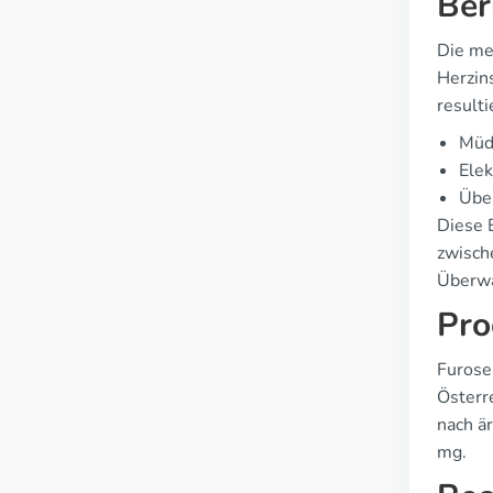
Ber
Die me
Herzin
resulti
Müd
Elek
Übe
Diese 
zwisch
Überwa
Pro
Furose
Österre
nach ä
mg.