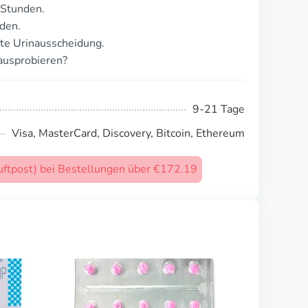
 Stunden.
den.
te Urinausscheidung.
ausprobieren?
9-21 Tage
Visa, MasterCard, Discovery, Bitcoin, Ethereum
uftpost) bei Bestellungen über €172.19