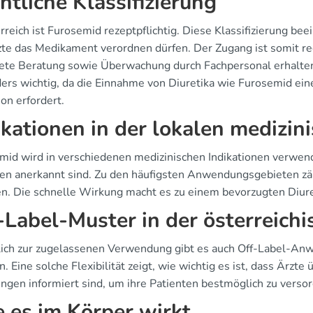
htliche Klassifizierung
rreich ist Furosemid rezeptpflichtig. Diese Klassifizierung be
zte das Medikament verordnen dürfen. Der Zugang ist somit reg
ete Beratung sowie Überwachung durch Fachpersonal erhalten,
ers wichtig, da die Einnahme von Diuretika wie Furosemid eine
ion erfordert.
ikationen in der lokalen medizin
mid wird in verschiedenen medizinischen Indikationen verwende
nien anerkannt sind. Zu den häufigsten Anwendungsgebieten zä
. Die schnelle Wirkung macht es zu einem bevorzugten Diure
-Label-Muster in der österreichi
lich zur zugelassenen Verwendung gibt es auch Off-Label-A
. Eine solche Flexibilität zeigt, wie wichtig es ist, dass Ärz
ungen informiert sind, um ihre Patienten bestmöglich zu verso
 es im Körper wirkt