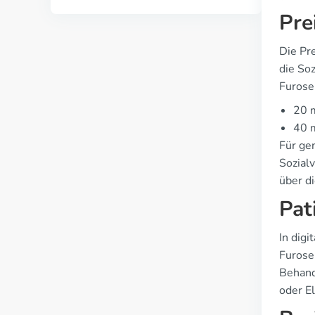
Pre
Die Pr
die Soz
Furose
20 m
40 
Für ge
Sozial
über d
Pat
In dig
Furose
Behand
oder El