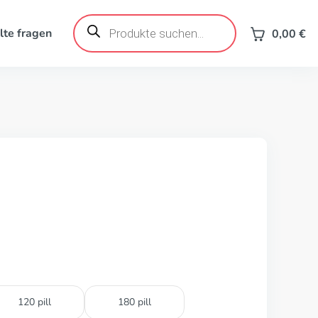
Products
search
lte fragen
0,00
€
120 pill
180 pill