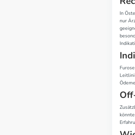
Rec
In Öste
nur Är
geeign
besond
Indikat
Ind
Furose
Leitli
Ödemen
Off
Zusätz
könnten
Erfahr
Wie