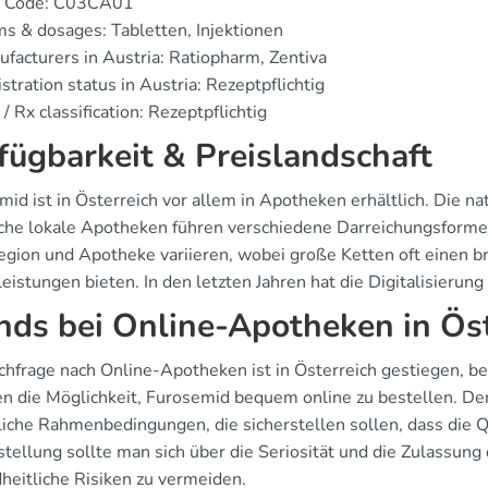
 Code: C03CA01
s & dosages: Tabletten, Injektionen
facturers in Austria: Ratiopharm, Zentiva
stration status in Austria: Rezeptpflichtig
/ Rx classification: Rezeptpflichtig
fügbarkeit & Preislandschaft
mid ist in Österreich vor allem in Apotheken erhältlich. Die 
iche lokale Apotheken führen verschiedene Darreichungsforme
egion und Apotheke variieren, wobei große Ketten oft einen b
leistungen bieten. In den letzten Jahren hat die Digitalisieru
nds bei Online-Apotheken in Ös
chfrage nach Online-Apotheken ist in Österreich gestiegen, be
en die Möglichkeit, Furosemid bequem online zu bestellen. De
liche Rahmenbedingungen, die sicherstellen sollen, dass die Q
stellung sollte man sich über die Seriosität und die Zulassun
heitliche Risiken zu vermeiden.