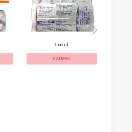
Microzide
KAUFEN