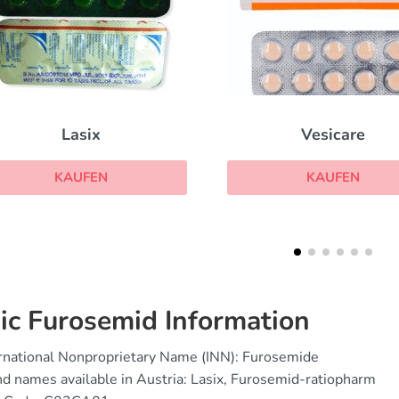
Vesicare
Lozol
KAUFEN
KAUFEN
ic Furosemid Information
rnational Nonproprietary Name (INN): Furosemide
d names available in Austria: Lasix, Furosemid-ratiopharm