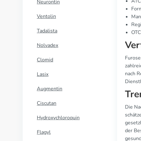
ATC
Neurontin
Form
Ventolin
Manu
Regi
Tadalista
OTC 
Ver
Nolvadex
Furose
Clomid
zahlre
nach R
Lasix
Dienst
Augmentin
Tre
Ciscutan
Die Na
schätz
Hydroxychloroquin
gesetz
der Be
Flagyl
gesund