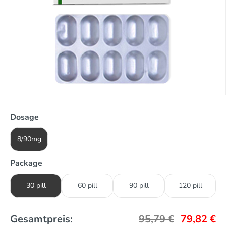
Dosage
8/90mg
Package
30 pill
60 pill
90 pill
120 pill
Gesamtpreis:
95,79
€
79,82
€