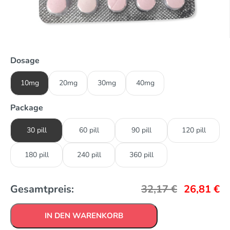
Dosage
10mg
20mg
30mg
40mg
Package
30 pill
60 pill
90 pill
120 pill
180 pill
240 pill
360 pill
Gesamtpreis:
32,17
€
26,81
€
IN DEN WARENKORB