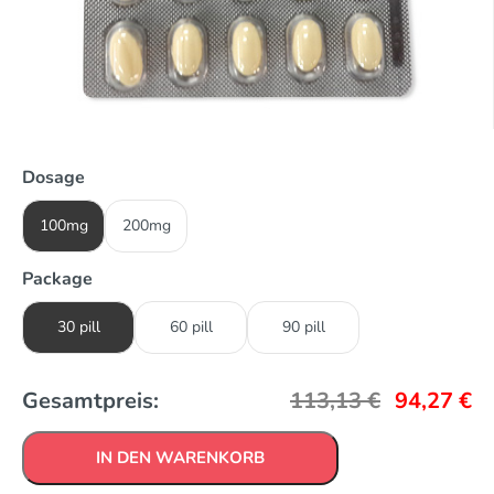
Dosage
100mg
200mg
Package
30 pill
60 pill
90 pill
Gesamtpreis:
113,13
€
94,27
€
IN DEN WARENKORB