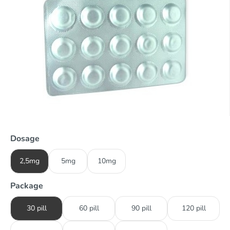
Dosage
2,5mg
5mg
10mg
Package
30 pill
60 pill
90 pill
120 pill