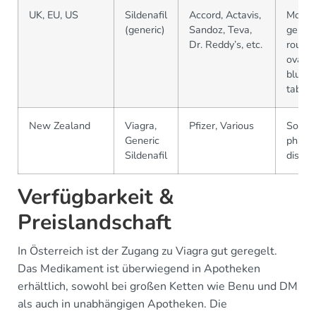
UK, EU, US
Sildenafil
Accord, Actavis,
Most
(generic)
Sandoz, Teva,
generi
Dr. Reddy’s, etc.
round 
oval
blue/w
tablet
New Zealand
Viagra,
Pfizer, Various
Sold 
Generic
pharma
Sildenafil
dispe
Verfügbarkeit &
Preislandschaft
In Österreich ist der Zugang zu Viagra gut geregelt.
Das Medikament ist überwiegend in Apotheken
erhältlich, sowohl bei großen Ketten wie Benu und DM
als auch in unabhängigen Apotheken. Die