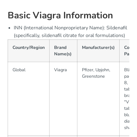
Basic Viagra Information
INN (International Nonproprietary Name): Sildenafil
(specifically, sildenafil citrate for oral formulations)
Country/Region
Brand
Manufacturer(s)
Comm
Name(s)
Packa
Global
Viagra
Pfizer, Upjohn,
Blister
Greenstone
packs 
8, 12
tablets
brand
"VIAG
tablets
blue
diamo
shape