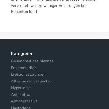
verbreitet, was zu weniger Erfahrungen bei
Patienten führt.
Kategorien
Gesundheit des Mannes
Frauenmedizin
Erektionsstörungen
Allgemeine Gesundheit
Hypertonie
Antibiotika
Antidepressiva
Hautpflege