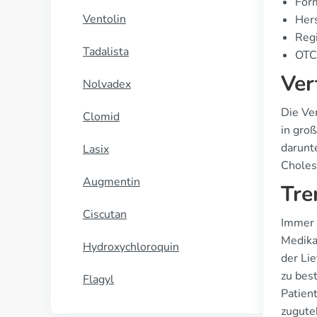
Form
Ventolin
Hers
Regi
Tadalista
OTC 
Ver
Nolvadex
Die Ve
Clomid
in gro
darunt
Lasix
Choles
Augmentin
Tre
Ciscutan
Immer 
Medika
Hydroxychloroquin
der Li
zu bes
Flagyl
Patien
zugut