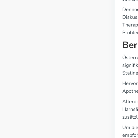
Dennoc
Diskus
Therap
Proble
Ber
Österr
signif
Statin
Hervor
Apothe
Allerd
Harnsä
zusätz
Um die
empfoh