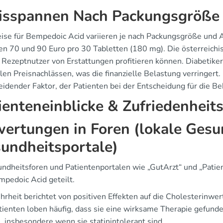
isspannen Nach Packungsgröße
eise für Bempedoic Acid variieren je nach Packungsgröße und A
en 70 und 90 Euro pro 30 Tabletten (180 mg). Die österreichis
 Rezeptnutzer von Erstattungen profitieren können. Diabetiker
len Preisnachlässen, was die finanzielle Belastung verringert.
eidender Faktor, der Patienten bei der Entscheidung für die B
ienteneinblicke & Zufriedenheit
ertungen in Foren (lokale Gesu
undheitsportale)
undheitsforen und Patientenportalen wie „GutArzt“ und „Patien
mpedoic Acid geteilt.
hrheit berichtet von positiven Effekten auf die Cholesterinwer
atienten loben häufig, dass sie eine wirksame Therapie gefun
, insbesondere wenn sie statinintolerant sind.