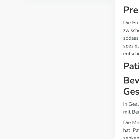
Pre
Die Pr
zwisch
sodass
speziel
entsch
Pat
Bew
Ges
In Ges
mit Be
Die Me
hat. P
senken