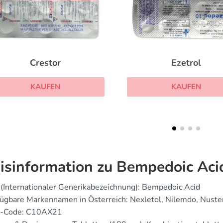
Ezetrol
Zocor
KAUFEN
KAUFEN
isinformation zu Bempedoic Aci
(Internationaler Generikabezeichnung): Bempedoic Acid
ügbare Markennamen in Österreich: Nexletol, Nilemdo, Nuste
-Code: C10AX21