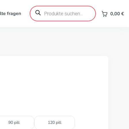
Products
search
lte fragen
0,00
€
90 pill
120 pill