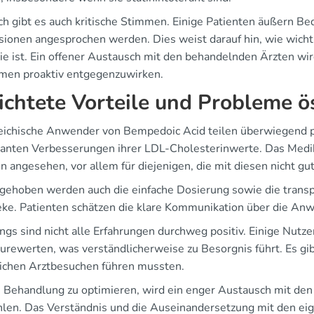
h gibt es auch kritische Stimmen. Einige Patienten äußern B
sionen angesprochen werden. Dies weist darauf hin, wie wicht
ie ist. Ein offener Austausch mit den behandelnden Ärzten wir
men proaktiv entgegenzuwirken.
ichtete Vorteile und Probleme ö
eichische Anwender von Bempedoic Acid teilen überwiegend po
ikanten Verbesserungen ihrer LDL-Cholesterinwerte. Das Medik
en angesehen, vor allem für diejenigen, die mit diesen nicht 
gehoben werden auch die einfache Dosierung sowie die transp
ke. Patienten schätzen die klare Kommunikation über die A
ings sind nicht alle Erfahrungen durchweg positiv. Einige Nut
urewerten, was verständlicherweise zu Besorgnis führt. Es gib
lichen Arztbesuchen führen mussten.
 Behandlung zu optimieren, wird ein enger Austausch mit de
len. Das Verständnis und die Auseinandersetzung mit den eige