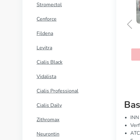
Stromectol
Cenforce
Fildena
Crestor
Levitra
KAUFEN
Cialis Black
Vidalista
Cialis Professional
Bas
Cialis Daily
INN 
Zithromax
Verf
ATC
Neurontin