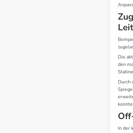
Anpass
Zug
Lei
Bemped
zugela
Die ak
den ma
Statin
Durch 
Spiege
erweite
konnte
Off
In der 