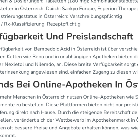
en & Dosierungen: Tabletten (180 mg); Kombinationstablette
teller in Österreich: Daiichi Sankyo Europe, Esperion Therapeu
strierungsstatus in Österreich: Verschreibungspflichtig
/ Rx-Klassifizierung: Rezeptpflichtig
fügbarkeit Und Preislandschaft
rfügbarkeit von Bempedoic Acid in Österreich ist über versc
ßen Ketten wie Benu und in unabhängigen Apotheken bieten di
er Nexletol und Nilemdo, an. Diese breite Verfügbarkeit sorgt 
terinsenkung angewiesen sind, einfachen Zugang zu diesen wi
nds Bei Online-Apotheken In Ös
mehr Menschen in Österreich nutzen Online-Apotheken wie 
mente zu bestellen. Diese Plattformen bieten nicht nur preisl
eferung direkt nach Hause. Durch die steigende Bereitschaft de
tellen, verändert sich der Wettbewerb im Apothekenmarkt in Ös
ten oft bessere Preise und Angebote erhalten können, was 
ekommt.