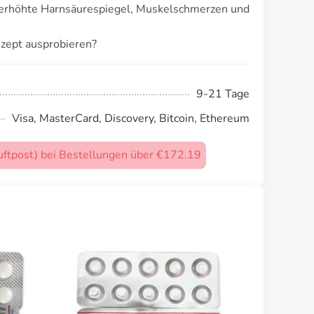
 erhöhte Harnsäurespiegel, Muskelschmerzen und
zept ausprobieren?
9-21 Tage
Visa, MasterCard, Discovery, Bitcoin, Ethereum
uftpost) bei Bestellungen über €172.19