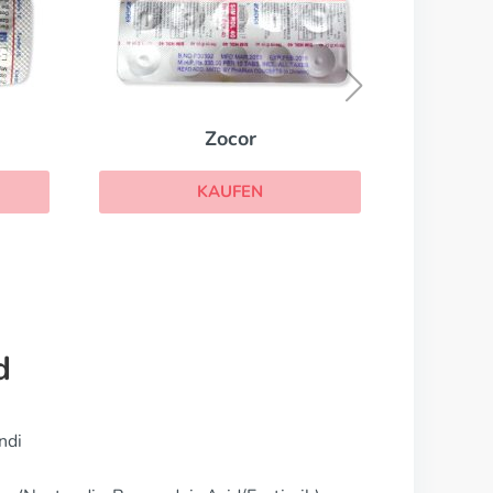
Sortis
KAUFEN
d
ndi