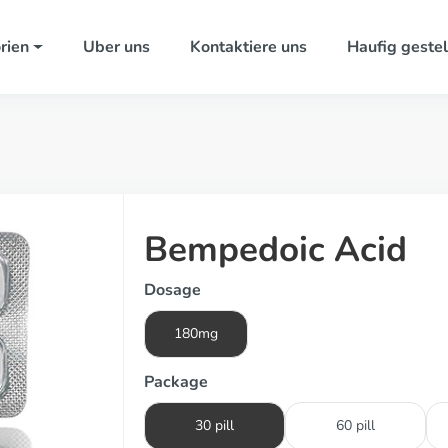
rien
Uber uns
Kontaktiere uns
Haufig gestel
Bempedoic Acid
Dosage
180mg
Package
30 pill
60 pill