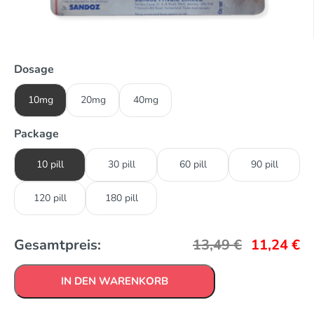
Dosage
10mg
20mg
40mg
Package
10 pill
30 pill
60 pill
90 pill
120 pill
180 pill
Gesamtpreis:
13,49
€
11,24
€
IN DEN WARENKORB