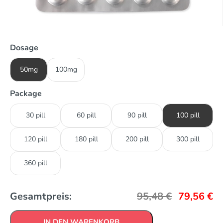
Dosage
50mg
100mg
Package
30 pill
60 pill
90 pill
100 pill
120 pill
180 pill
200 pill
300 pill
360 pill
Gesamtpreis:
95,48
€
79,56
€
IN DEN WARENKORB