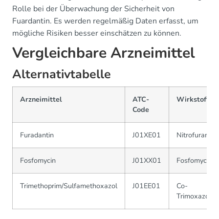
Rolle bei der Überwachung der Sicherheit von
Fuardantin. Es werden regelmäßig Daten erfasst, um
mögliche Risiken besser einschätzen zu können.
Vergleichbare Arzneimittel
Alternativtabelle
Arzneimittel
ATC-
Wirkstoff
Code
Furadantin
J01XE01
Nitrofurantoi
Fosfomycin
J01XX01
Fosfomycin
Trimethoprim/Sulfamethoxazol
J01EE01
Co-
Trimoxazol