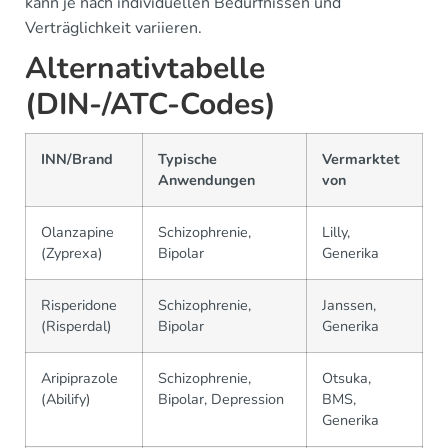
kann je nach individuellen Bedürfnissen und
Verträglichkeit variieren.
Alternativtabelle
(DIN-/ATC-Codes)
INN/Brand
Typische
Vermarktet
Anwendungen
von
Olanzapine
Schizophrenie,
Lilly,
(Zyprexa)
Bipolar
Generika
Risperidone
Schizophrenie,
Janssen,
(Risperdal)
Bipolar
Generika
Aripiprazole
Schizophrenie,
Otsuka,
(Abilify)
Bipolar, Depression
BMS,
Generika