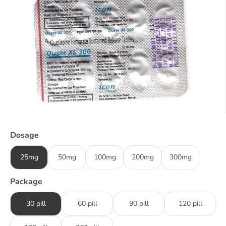
Dosage
25mg
50mg
100mg
200mg
300mg
Package
30 pill
60 pill
90 pill
120 pill