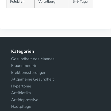
Feldkirch
Vorarlberg
5–9 Tage
Kategorien
Gesundheit des Mannes
Frauenmedizin
Erektionsstörungen
Allgemeine Gesundheit
Hypertonie
Antibiotika
Antidepressiva
Hautpflege