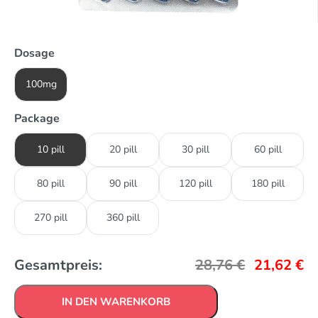
Dosage
100mg
Package
10 pill
20 pill
30 pill
60 pill
80 pill
90 pill
120 pill
180 pill
270 pill
360 pill
Gesamtpreis:
28,76
€
21,62
€
IN DEN WARENKORB