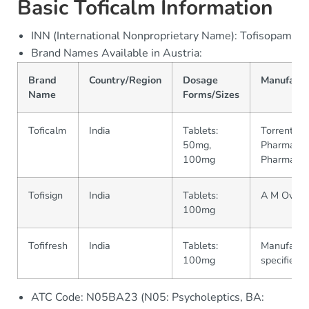
Basic Toficalm Information
INN (International Nonproprietary Name): Tofisopam
Brand Names Available in Austria:
Brand
Country/Region
Dosage
Manufactu
Name
Forms/Sizes
Toficalm
India
Tablets:
Torrent
50mg,
Pharmaceut
100mg
Pharma
Tofisign
India
Tablets:
A M Overs
100mg
Tofifresh
India
Tablets:
Manufactur
100mg
specified
ATC Code: N05BA23 (N05: Psycholeptics, BA: