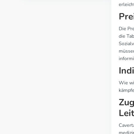
erleich
Pre
Die Pr
die Ta
Sozialv
müssen
inform
Ind
Wie wir
kämpfe
Zug
Lei
Cavert
medizin