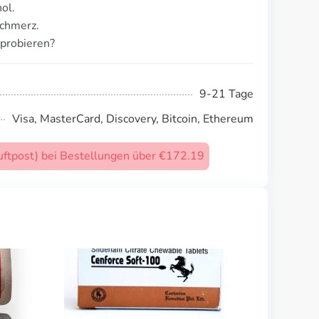
ol.
schmerz.
probieren?
9-21 Tage
Visa, MasterCard, Discovery, Bitcoin, Ethereum
uftpost) bei Bestellungen über €172.19