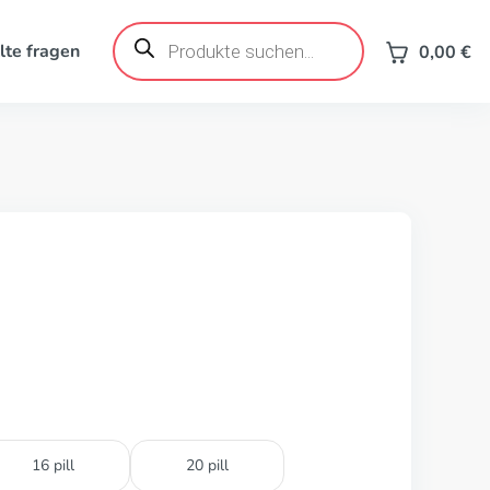
Products
search
lte fragen
0,00
€
16 pill
20 pill