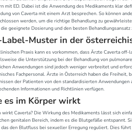
n mit ED. Dabei ist die Anwendung des Medikaments klar definie
ung von Caverta mit einem Arzt besprechen. So können and
chlossen werden, um die richtige Behandlung zu gewährleist
, die geeignete Dosierung und den besten Behandlungsansatz z
-Label-Muster in der österreichi
 klinischen Praxis kann es vorkommen, dass Ärzte Caverta off
elsweise die Unterstützung bei der Behandlung von pulmonarer
lichen Anwendungen sind jedoch weniger verbreitet und erfo
nisches Fachpersonal. Ärzte in Österreich haben die Freiheit, 
nissen der Patienten von den standardisierten Anwendungen ab
echenden Informationen und Richtlinien verfügen.
 es im Körper wirkt
wirkt Caverta? Die Wirkung des Medikaments lässt sich einfach
chen genitalen Bereich, indem es die Blutgefäße entspannt. Sil
das den Blutfluss bei sexueller Erregung reguliert. Dies führt