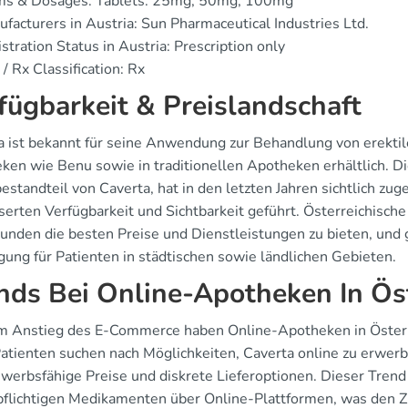
ms & Dosages: Tablets: 25mg, 50mg, 100mg
facturers in Austria: Sun Pharmaceutical Industries Ltd.
stration Status in Austria: Prescription only
/ Rx Classification: Rx
fügbarkeit & Preislandschaft
a ist bekannt für seine Anwendung zur Behandlung von erektiler
ken wie Benu sowie in traditionellen Apotheken erhältlich. Di
estandteil von Caverta, hat in den letzten Jahren sichtlich z
serten Verfügbarkeit und Sichtbarkeit geführt. Österreichis
Kunden die besten Preise und Dienstleistungen zu bieten, und 
gung für Patienten in städtischen sowie ländlichen Gebieten.
nds Bei Online-Apotheken In Ös
m Anstieg des E-Commerce haben Online-Apotheken in Öster
atienten suchen nach Möglichkeiten, Caverta online zu erwerbe
werbsfähige Preise und diskrete Lieferoptionen. Dieser Trend
pflichtigen Medikamenten über Online-Plattformen, was den Z