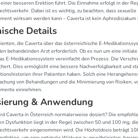
 einer besseren Erektion führt. Die Einnahme erfolgt in der R
chtsverkehr. Dabei ist es wichtig, zu beachten, dass sexuelle
ment wirksam werden kann – Caverta ist kein Aphrodisiakum u
nische Details
tienten, die Caverta über das österreichische E-Medikationssy
den behandelnden Arzt erforderlich. Ob es nun um eine initia
das E-Medikationssystem vereinfacht den Prozess: Die Verschre
chert. Dies ermöglicht eine bessere Nachverfolgbarkeit und ste
tionshistorien ihrer Patienten haben. Solch eine Herangehensw
chung von Behandlungen und die Minimierung von Risiken, vor
amente einnehmen.
ierung & Anwendung
rd Caverta in Österreich normalerweise dosiert? Die empfohl
len Dysfunktion liegt in der Regel zwischen 50 und 100 mg, d
echtsverkehr eingenommen wird. Die Höchstdosis beträgt 10
mpfohlen, um eine optimale Wirkung zu gewährleisten, basier