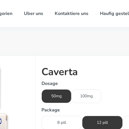
gorien
Uber uns
Kontaktiere uns
Haufig gestel
Caverta
Dosage
50mg
100mg
Package
8 pill
12 pill