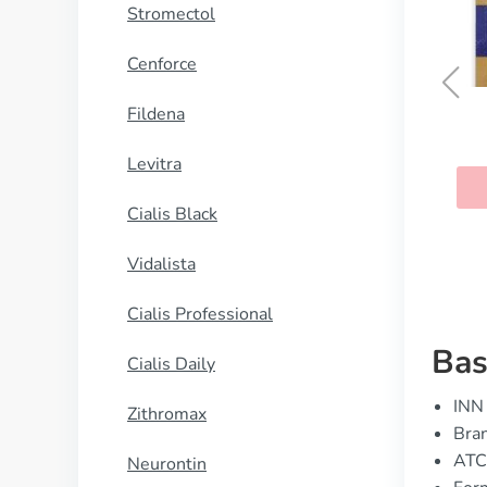
Stromectol
Cenforce
Fildena
Viagra Super Active
Levitra
KAUFEN
Cialis Black
Vidalista
Cialis Professional
Bas
Cialis Daily
INN 
Zithromax
Bran
ATC
Neurontin