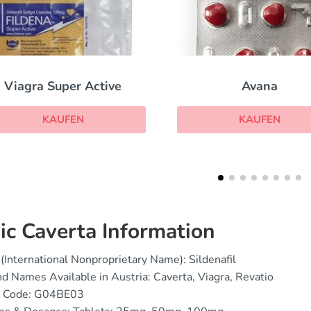
Avana
Cenforce Soft
KAUFEN
KAUFEN
ic Caverta Information
(International Nonproprietary Name): Sildenafil
d Names Available in Austria: Caverta, Viagra, Revatio
 Code: G04BE03