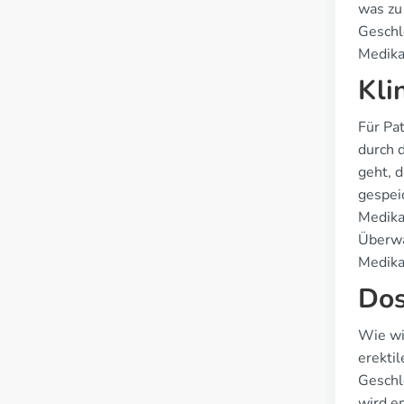
was zu
Geschle
Medika
Kli
Für Pa
durch 
geht, 
gespei
Medika
Überwa
Medik
Dos
Wie wi
erekti
Geschl
wird e