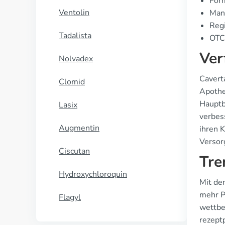
For
Ventolin
Manu
Regi
Tadalista
OTC 
Ver
Nolvadex
Cavert
Clomid
Apothe
Hauptb
Lasix
verbes
Augmentin
ihren 
Versor
Ciscutan
Tre
Hydroxychloroquin
Mit de
mehr P
Flagyl
wettbe
rezept