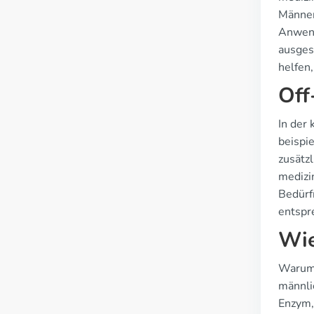
Männer
Anwend
ausges
helfen
Off
In der
beispi
zusätz
medizi
Bedürf
entspr
Wie
Warum 
männli
Enzym, 