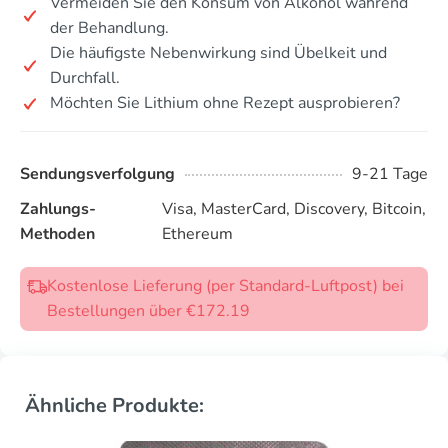
Vermeiden Sie den Konsum von Alkohol während
der Behandlung.
Die häufigste Nebenwirkung sind Übelkeit und
Durchfall.
Möchten Sie Lithium ohne Rezept ausprobieren?
Sendungsverfolgung
9-21 Tage
Zahlungs-
Visa, MasterCard, Discovery, Bitcoin,
Methoden
Ethereum
Kostenlose Lieferung (per Standard-Luftpost) bei
Bestellungen über €172.19
Ähnliche Produkte: