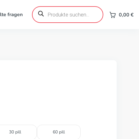
Products
search
lte fragen
0,00
€
30 pill
60 pill