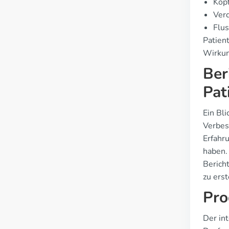
Kop
Ver
Flus
Patien
Wirku
Ber
Pat
Ein Bli
Verbes
Erfahr
haben.
Berich
zu erst
Pro
Der in