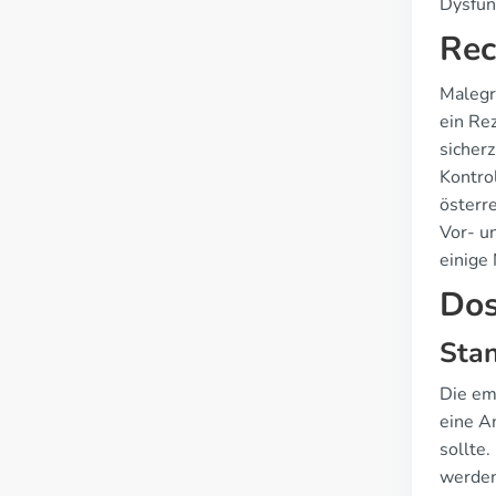
Dysfun
Rec
Malegr
ein Re
sicher
Kontro
österre
Vor- u
einige
Dos
Stan
Die em
eine A
sollte
werden