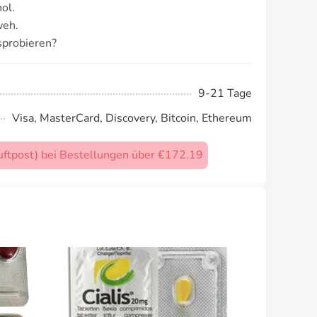
ol.
weh.
sprobieren?
9-21 Tage
Visa, MasterCard, Discovery, Bitcoin, Ethereum
uftpost) bei Bestellungen über €172.19