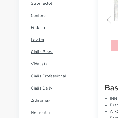
Stromectol
Cenforce
Fildena
Abhigra
Levitra
KAUFEN
Cialis Black
Vidalista
Cialis Professional
Bas
Cialis Daily
INN 
Zithromax
Bra
ATC
Neurontin