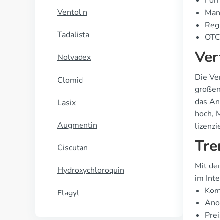
For
Ventolin
Manu
Regi
Tadalista
OTC 
Ver
Nolvadex
Die Ver
Clomid
großen
das An
Lasix
hoch, M
Augmentin
lizenz
Tre
Ciscutan
Mit de
Hydroxychloroquin
im Inte
Kom
Flagyl
Anon
Prei