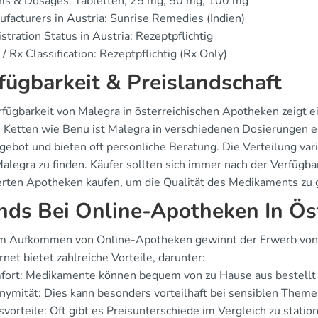
ms & Dosages: Tabletten, 25 mg, 50 mg, 100 mg
facturers in Austria: Sunrise Remedies (Indien)
stration Status in Austria: Rezeptpflichtig
/ Rx Classification: Rezeptpflichtig (Rx Only)
fügbarkeit & Preislandschaft
fügbarkeit von Malegra in österreichischen Apotheken zeigt ei
 Ketten wie Benu ist Malegra in verschiedenen Dosierungen e
gebot und bieten oft persönliche Beratung. Die Verteilung vari
alegra zu finden. Käufer sollten sich immer nach der Verfügbar
ierten Apotheken kaufen, um die Qualität des Medikaments zu 
nds Bei Online-Apotheken In Ös
m Aufkommen von Online-Apotheken gewinnt der Erwerb von M
rnet bietet zahlreiche Vorteile, darunter:
fort: Medikamente können bequem von zu Hause aus bestellt
ymität: Dies kann besonders vorteilhaft bei sensiblen Themen
svorteile: Oft gibt es Preisunterschiede im Vergleich zu stati