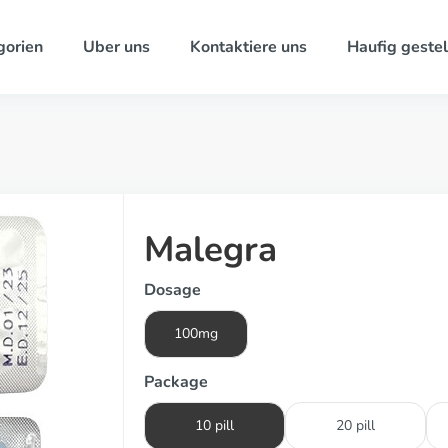
gorien
Uber uns
Kontaktiere uns
Haufig gestel
Malegra
Dosage
100mg
Package
10 pill
20 pill