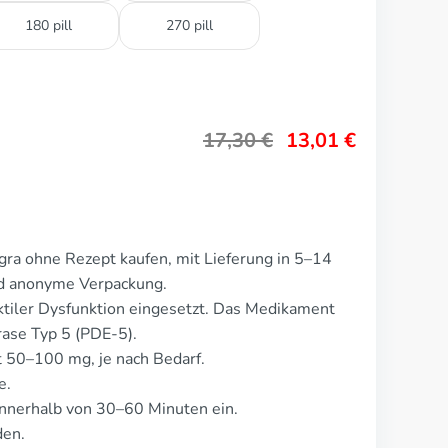
180 pill
270 pill
17,30
€
13,01
€
ra ohne Rezept kaufen, mit Lieferung in 5–14
nd anonyme Verpackung.
ktiler Dysfunktion eingesetzt. Das Medikament
ase Typ 5 (PDE-5).
t 50–100 mg, je nach Bedarf.
e.
nnerhalb von 30–60 Minuten ein.
den.