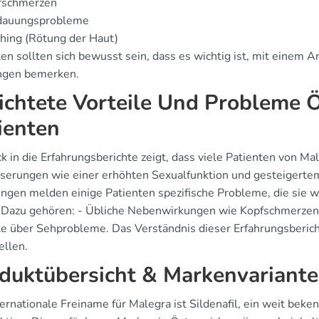
fschmerzen
dauungsprobleme
hing (Rötung der Haut)
ten sollten sich bewusst sein, dass es wichtig ist, mit einem 
ngen bemerken.
ichtete Vorteile Und Probleme Ö
ienten
ck in die Erfahrungsberichte zeigt, dass viele Patienten von Ma
serungen wie einer erhöhten Sexualfunktion und gesteigertem
ungen melden einige Patienten spezifische Probleme, die sie
 Dazu gehören: - Übliche Nebenwirkungen wie Kopfschmerzen
te über Sehprobleme. Das Verständnis dieser Erfahrungsberic
ellen.
duktübersicht & Markenvariant
ternationale Freiname für Malegra ist Sildenafil, ein weit be