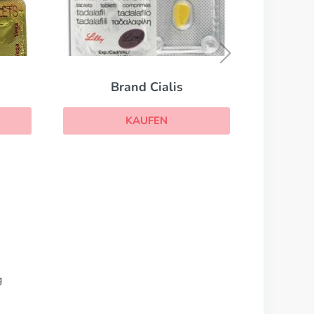
Kamagra
KAUFEN
g