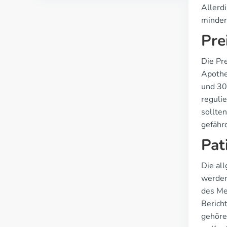
Allerd
minder
Pre
Die Pr
Apothe
und 30
reguli
sollte
gefähr
Pat
Die all
werden
des Me
Berich
gehöre