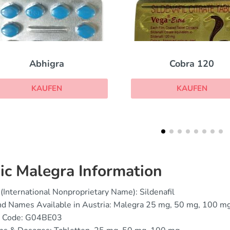
Cobra 120
Brand Cialis
KAUFEN
KAUFEN
ic Malegra Information
(International Nonproprietary Name): Sildenafil
nd Names Available in Austria: Malegra 25 mg, 50 mg, 100 m
 Code: G04BE03