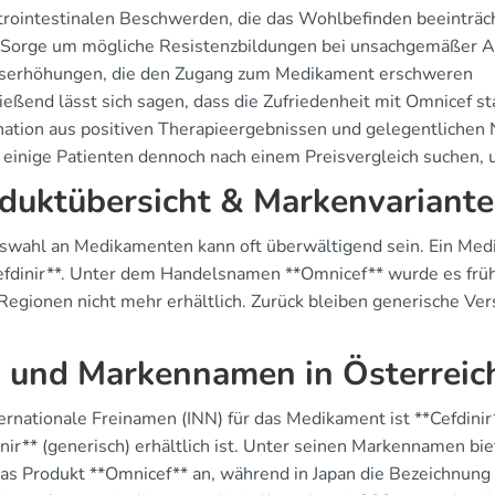
rointestinalen Beschwerden, die das Wohlbefinden beeinträc
 Sorge um mögliche Resistenzbildungen bei unsachgemäßer
iserhöhungen, die den Zugang zum Medikament erschweren
ießend lässt sich sagen, dass die Zufriedenheit mit Omnicef st
ation aus positiven Therapieergebnissen und gelegentlichen
einige Patienten dennoch nach einem Preisvergleich suchen, 
duktübersicht & Markenvariant
swahl an Medikamenten kann oft überwältigend sein. Ein Med
Cefdinir**. Unter dem Handelsnamen **Omnicef** wurde es frühe
 Regionen nicht mehr erhältlich. Zurück bleiben generische Ver
 und Markennamen in Österreic
ernationale Freinamen (INN) für das Medikament ist **Cefdinir*
inir** (generisch) erhältlich ist. Unter seinen Markennamen bi
as Produkt **Omnicef** an, während in Japan die Bezeichnung