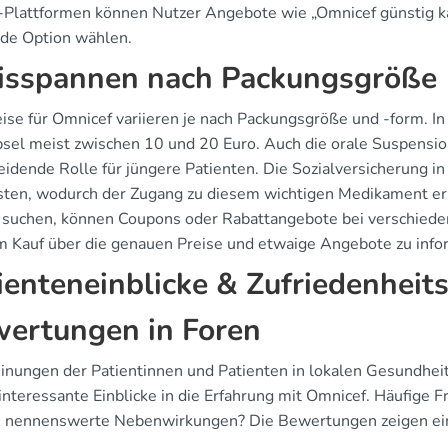
-Plattformen können Nutzer Angebote wie „Omnicef günstig kau
de Option wählen.
isspannen nach Packungsgröße
eise für Omnicef variieren je nach Packungsgröße und -form. I
el meist zwischen 10 und 20 Euro. Auch die orale Suspension i
eidende Rolle für jüngere Patienten. Die Sozialversicherung in
sten, wodurch der Zugang zu diesem wichtigen Medikament erlei
 suchen, können Coupons oder Rabattangebote bei verschiedenen
m Kauf über die genauen Preise und etwaige Angebote zu info
ienteneinblicke & Zufriedenheit
ertungen in Foren
inungen der Patientinnen und Patienten in lokalen Gesundhei
interessante Einblicke in die Erfahrung mit Omnicef. Häufige F
s nennenswerte Nebenwirkungen? Die Bewertungen zeigen eine