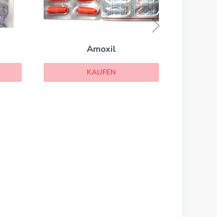
Azithromycin
KAUFEN