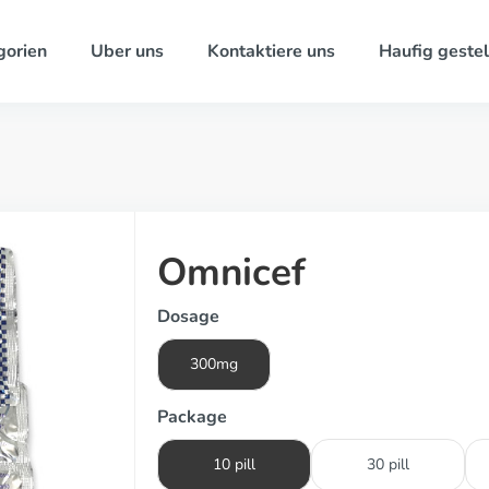
gorien
Uber uns
Kontaktiere uns
Haufig gestel
Omnicef
Dosage
300mg
Package
10 pill
30 pill