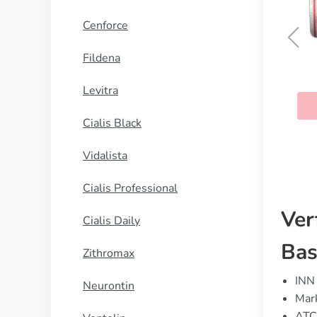
Cenforce
Fildena
Bactrim
Levitra
KAUFEN
Cialis Black
Vidalista
Cialis Professional
Ver
Cialis Daily
Bas
Zithromax
INN 
Neurontin
Mar
ATC