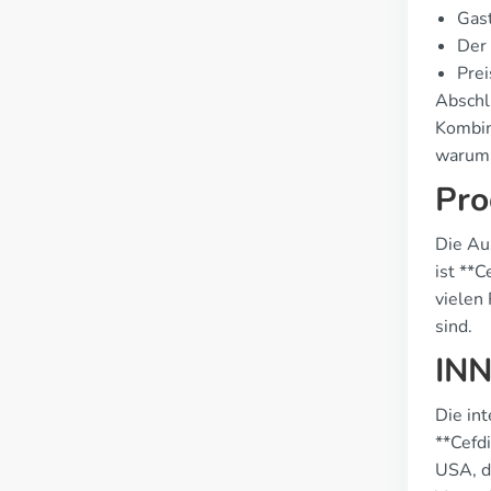
Gast
Der
Pre
Abschl
Kombin
warum 
Pro
Die Au
ist **
vielen
sind.
INN
Die int
**Cefd
USA, d