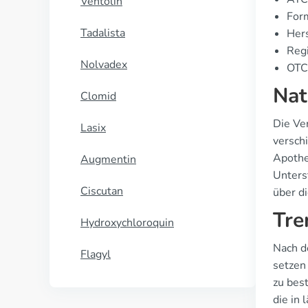
Ventolin
For
Tadalista
Hers
Regi
Nolvadex
OTC 
Nat
Clomid
Die Ver
Lasix
versch
Apothe
Augmentin
Unters
Ciscutan
über d
Tre
Hydroxychloroquin
Nach d
Flagyl
setzen
zu best
die in