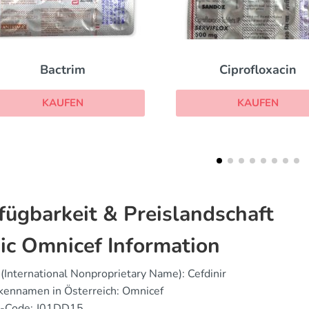
Ciprofloxacin
Amoxil
KAUFEN
KAUFEN
fügbarkeit & Preislandschaft
ic Omnicef Information
(International Nonproprietary Name): Cefdinir
kennamen in Österreich: Omnicef
-Code: J01DD15