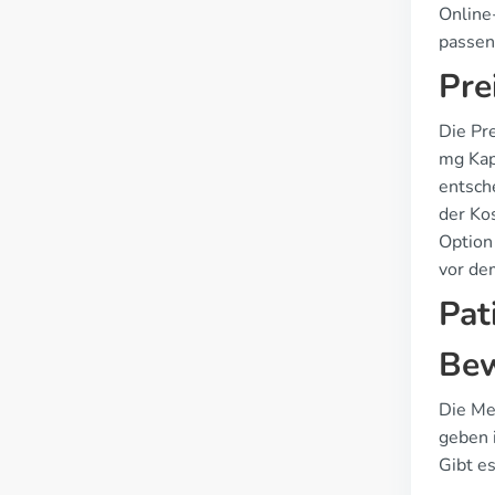
Online
passen
Pre
Die Pr
mg Kaps
entsch
der Ko
Option
vor de
Pat
Bew
Die Me
geben 
Gibt e