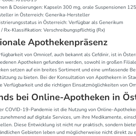
men & Dosierungen: Kapseln 300 mg, orale Suspensionen 12
teller in Österreich: Generika-Hersteller
strierungsstatus in Österreich: Verfügbar als Generikum
/ Rx-Klassifikation: Verschreibungspflichtig (Rx)
ionale Apothekenpräsenz
fügbarkeit von Omnicef, auch bekannt als Cefdinir, ist in Öster
iedenen Apotheken gefunden werden, sowohl in großen Filialen
ken setzen auf ein breites Sortiment und eine umfassende Ber
tützung zu bieten. Bei der Konsultation von Apothekern in St
ie Verfügbarkeit und die richtigen Einsatzmöglichkeiten von O
nds bei Online-Apotheken in Ös
er COVID-19-Pandemie ist die Nutzung von Online-Apotheken i
 zunehmend auf digitale Services, um ihre Medikamente, einsc
ellen. Diese Entwicklung ist nicht nur praktisch, sondern biet
 ländlichen Gebieten leben und möglicherweise nicht direkt zu