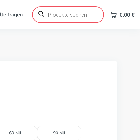
Products
search
lte fragen
0,00
€
60 pill
90 pill