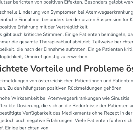
Nutzer berichten von positiven Effekten. Besonders gelobt wer
 schnelle Linderung von Symptomen bei Atemwegserkrankun
einfache Einnahme, besonders bei der oralen Suspension für K
positive Erfahrung mit der Verträglichkeit
s gibt auch kritische Stimmen. Einige Patienten bemängeln, d
immer die gesamte Therapieablauf abbildet. Teilweise bericht
elkeit, die nach der Einnahme auftraten. Einige Patienten kri
Möglichkeit, Omnicef günstig zu erwerben.
ichtete Vorteile und Probleme ö
ckmeldungen von österreichischen Patientinnen und Patienten 
en. Zu den häufigsten positiven Rückmeldungen gehören:
 hohe Wirksamkeit bei Atemwegserkrankungen wie Sinusitis
flexible Dosierung, die sich an die Bedürfnisse der Patienten 
bestätigte Verfügbarkeit des Medikaments ohne Rezept in de
t jedoch auch negative Erfahrungen. Viele Patienten fühlen sic
. Einige berichten von: